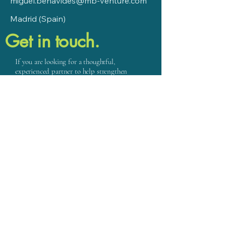
miguel.benavides@mb-venture.com
Madrid (Spain)
Get in touch.
If you are looking for a thoughtful,
experienced partner to help strengthen
execution and organisational capacity, I
would be glad to connect.
Email
Name
Phone